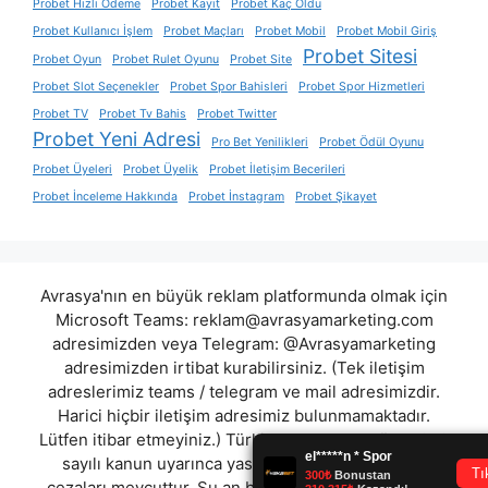
Probet Hızlı Ödeme
Probet Kayıt
Probet Kaç Oldu
Probet Kullanıcı İşlem
Probet Maçları
Probet Mobil
Probet Mobil Giriş
Probet Sitesi
Probet Oyun
Probet Rulet Oyunu
Probet Site
Probet Slot Seçenekler
Probet Spor Bahisleri
Probet Spor Hizmetleri
Probet TV
Probet Tv Bahis
Probet Twitter
Probet Yeni Adresi
Pro Bet Yenilikleri
Probet Ödül Oyunu
Probet Üyeleri
Probet Üyelik
Probet İletişim Becerileri
Probet İnceleme Hakkında
Probet İnstagram
Probet Şikayet
Avrasya'nın en büyük reklam platformunda olmak için
Microsoft Teams:
reklam@avrasyamarketing.com
adresimizden veya Telegram: @Avrasyamarketing
adresimizden irtibat kurabilirsiniz. (Tek iletişim
adreslerimiz teams / telegram ve mail adresimizdir.
Harici hiçbir iletişim adresimiz bulunmamaktadır.
Lütfen itibar etmeyiniz.) Türkiye yasalarına göre 7258
sayılı kanun uyarınca yasa dışı bahis oynamanın
cezaları mevcuttur. Şu an bulunduğunuz site hiç bir