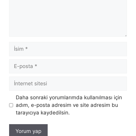
İsim
E-
posta
İnternet
sitesi
Daha sonraki yorumlarımda kullanılması için
adım, e-posta adresim ve site adresim bu
tarayıcıya kaydedilsin.