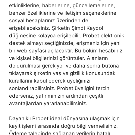
etkinliklerine, haberlerine, güncellemelerine,
benzer özelliklerine ve iletişim seçeneklerine
sosyal hesaplarınız üzerinden de
erişebileceksiniz. Şirketin Şimdi Kaydol
düğmesine kolayca erişilebilir. Probet elektronik
destek almayı seçtiğinizde, erişmeniz için yeni
bir web sayfası açılacaktır. Bu bölüm hesabınızı
ve kişisel bilgilerinizi görüntüler. Alanların
doldurulması gerekiyor ve daha sonra butona
tıklayarak şirketin yaş ve gizlilik konusundaki
kurallarını kabul ederek üyeliğinizi
sonlandırabilirsiniz. Probet üyeliğini tercih
ederseniz, yatırımınızın ardından çeşitli
avantajlardan yararlanabilirsiniz.
Dayanıklı Probet ideal dünyasına ulaşmak için
kayıt işlemi sırasında doğru bilgi vermelisiniz.
Ödeme talebinde sağlanan verilerin hatalı