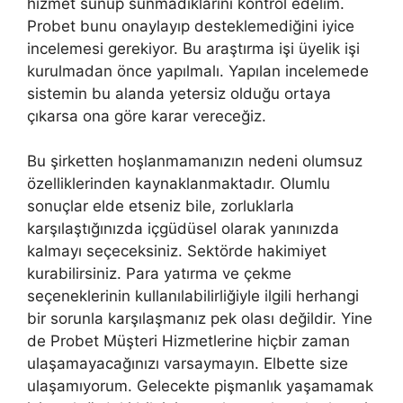
hizmet sunup sunmadıklarını kontrol edelim.
Probet bunu onaylayıp desteklemediğini iyice
incelemesi gerekiyor. Bu araştırma işi üyelik işi
kurulmadan önce yapılmalı. Yapılan incelemede
sistemin bu alanda yetersiz olduğu ortaya
çıkarsa ona göre karar vereceğiz.
Bu şirketten hoşlanmamanızın nedeni olumsuz
özelliklerinden kaynaklanmaktadır. Olumlu
sonuçlar elde etseniz bile, zorluklarla
karşılaştığınızda içgüdüsel olarak yanınızda
kalmayı seçeceksiniz. Sektörde hakimiyet
kurabilirsiniz. Para yatırma ve çekme
seçeneklerinin kullanılabilirliğiyle ilgili herhangi
bir sorunla karşılaşmanız pek olası değildir. Yine
de Probet Müşteri Hizmetlerine hiçbir zaman
ulaşamayacağınızı varsaymayın. Elbette size
ulaşamıyorum. Gelecekte pişmanlık yaşamamak