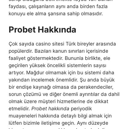
faydası, çalışanların aynı anda birden fazla
konuyu ele alma şansına sahip olmasıdır.
Probet Hakkında
Çok sayıda casino sitesi Türk bireyler arasında
popülerdir. Bazıları kanun sınırları içerisinde
faaliyet göstermektedir. Bununla birlikte, ele
geçirilen yüksek öncelikli sistemlerin sayısı
artıyor. Mağdur olmamak için bu sistemi daha
yakından incelemek önemlidir. Şu anda büyük
bir endişe kaynağı olmasa da perakendeciler,
sorun çözümü ve diğer önemli ayrıntılar da dahil
olmak üzere müşteri hizmetlerine de dikkat
etmelidir.
Probet hakkında
periyodik
muayeneleri hakkında detaylı bilgi almak için
lütfen bizimle iletişime geçin. Aynı düzeyde