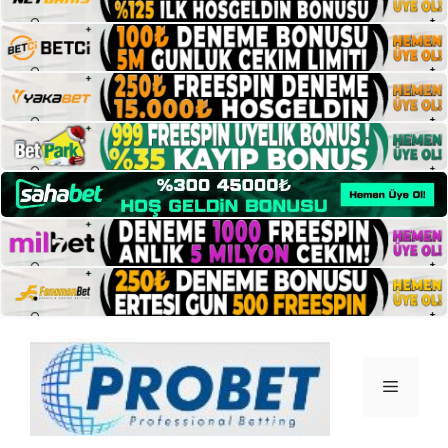
İçeriğe
atla
Menü