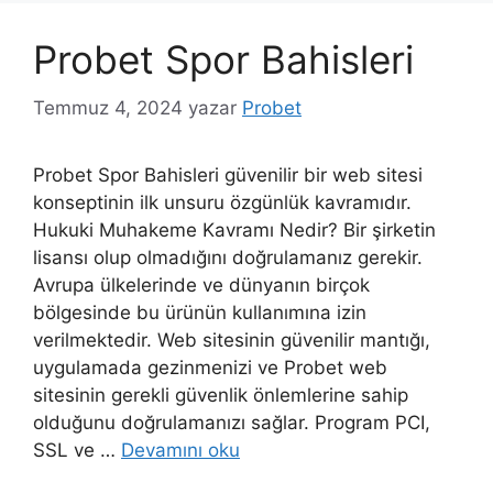
Probet Spor Bahisleri
Temmuz 4, 2024
yazar
Probet
Probet Spor Bahisleri güvenilir bir web sitesi
konseptinin ilk unsuru özgünlük kavramıdır.
Hukuki Muhakeme Kavramı Nedir? Bir şirketin
lisansı olup olmadığını doğrulamanız gerekir.
Avrupa ülkelerinde ve dünyanın birçok
bölgesinde bu ürünün kullanımına izin
verilmektedir. Web sitesinin güvenilir mantığı,
uygulamada gezinmenizi ve Probet web
sitesinin gerekli güvenlik önlemlerine sahip
olduğunu doğrulamanızı sağlar. Program PCI,
SSL ve …
Devamını oku