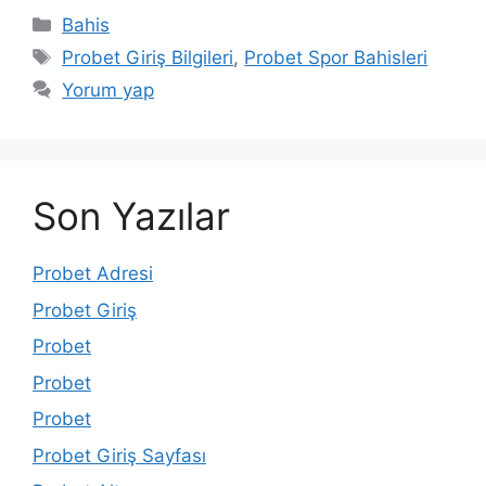
Kategoriler
Bahis
Etiketler
Probet Giriş Bilgileri
,
Probet Spor Bahisleri
Yorum yap
Son Yazılar
Probet Adresi
Probet Giriş
Probet
Probet
Probet
Probet Giriş Sayfası