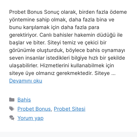
Probet Bonus Sonuç olarak, birden fazla ödeme
yöntemine sahip olmak, daha fazla bina ve
bunu karşılamak için daha fazla para
gerektiriyor. Canlı bahisler hakemin düdüğü ile
başlar ve biter. Siteyi temiz ve çekici bir
görünümle oluşturduk, böylece bahis oynamayı
seven insanlar istedikleri bilgiye hızlı bir şekilde
ulaşabilirler. Hizmetlerini kullanabilmek için
siteye üye olmanız gerekmektedir. Siteye …
Devamını oku
Kategoriler
Bahis
Etiketler
Probet Bonus
,
Probet Sitesi
Yorum yap