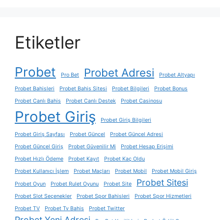
Etiketler
Probet
Probet Adresi
Pro Bet
Probet Altyapı
Probet Bahisleri
Probet Bahis Sitesi
Probet Bilgileri
Probet Bonus
Probet Canlı Bahis
Probet Canlı Destek
Probet Casinosu
Probet Giriş
Probet Giriş Bilgileri
Probet Giriş Sayfası
Probet Güncel
Probet Güncel Adresi
Probet Güncel Giriş
Probet Güvenilir Mi
Probet Hesap Erişimi
Probet Hızlı Ödeme
Probet Kayıt
Probet Kaç Oldu
Probet Kullanıcı İşlem
Probet Maçları
Probet Mobil
Probet Mobil Giriş
Probet Sitesi
Probet Oyun
Probet Rulet Oyunu
Probet Site
Probet Slot Seçenekler
Probet Spor Bahisleri
Probet Spor Hizmetleri
Probet TV
Probet Tv Bahis
Probet Twitter
Probet Yeni Adresi