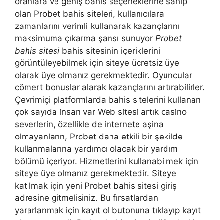
oranlara ve geniş bahis seçeneklerine sahip
olan Probet bahis siteleri, kullanıcılara
zamanlarını verimli kullanarak kazançlarını
maksimuma çıkarma şansı sunuyor
Probet
bahis sitesi
bahis sitesinin içeriklerini
görüntüleyebilmek için siteye ücretsiz üye
olarak üye olmanız gerekmektedir. Oyuncular
cömert bonuslar alarak kazançlarını artırabilirler.
Çevrimiçi platformlarda bahis sitelerini kullanan
çok sayıda insan var Web sitesi artık casino
severlerin, özellikle de internete aşina
olmayanların, Probet daha etkili bir şekilde
kullanmalarına yardımcı olacak bir yardım
bölümü içeriyor. Hizmetlerini kullanabilmek için
siteye üye olmanız gerekmektedir. Siteye
katılmak için yeni Probet bahis sitesi giriş
adresine gitmelisiniz. Bu fırsatlardan
yararlanmak için kayıt ol butonuna tıklayıp kayıt