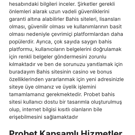
hesabındaki bilgileri inceler. Şirketler gerekli
önlemleri alarak uzun vadeli güvenliklerini
garanti altına alabilirler Bahis siteleri, lisansları
olması, güvenilir olması ve kullanımlarının basit
olması nedeniyle çevrimiçi platformlardan daha
popülerdir. Ayrıca, çok sayıda saygın bahis
platformu, kullanıcıların belgelerini doğrulamak
için renkli belgeler göndermesini zorunlu
kılmaktadır ve ben de sorunuzu yanıtlamak için
buradayım Bahis sitesinin casino ve bonus
özelliklerinden yararlanmak için yeni adresinizle
siteye üye olmanız ve üyelik işlemini
tamamlamanız gerekmektedir. Probet bahis
sitesi kullanıcı dostu bir tasarımla oluşturulmuş
olup, internet bilgisi kısıtlı olanların bile
erişebilmesini sağlamaktadır
Probet Kapsamlı Hizmetler