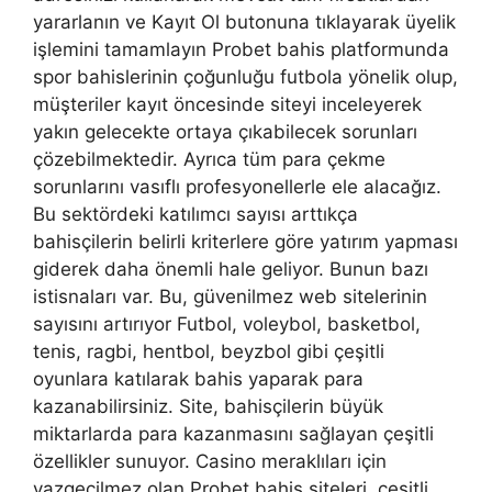
yararlanın ve Kayıt Ol butonuna tıklayarak üyelik
işlemini tamamlayın Probet bahis platformunda
spor bahislerinin çoğunluğu futbola yönelik olup,
müşteriler kayıt öncesinde siteyi inceleyerek
yakın gelecekte ortaya çıkabilecek sorunları
çözebilmektedir. Ayrıca tüm para çekme
sorunlarını vasıflı profesyonellerle ele alacağız.
Bu sektördeki katılımcı sayısı arttıkça
bahisçilerin belirli kriterlere göre yatırım yapması
giderek daha önemli hale geliyor. Bunun bazı
istisnaları var. Bu, güvenilmez web sitelerinin
sayısını artırıyor Futbol, voleybol, basketbol,
tenis, ragbi, hentbol, beyzbol gibi çeşitli
oyunlara katılarak bahis yaparak para
kazanabilirsiniz. Site, bahisçilerin büyük
miktarlarda para kazanmasını sağlayan çeşitli
özellikler sunuyor. Casino meraklıları için
vazgeçilmez olan Probet bahis siteleri, çeşitli