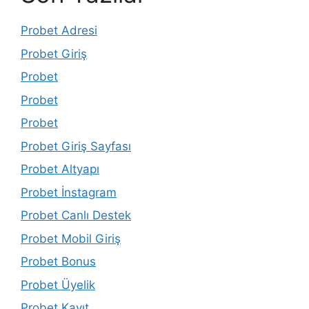
Probet Adresi
Probet Giriş
Probet
Probet
Probet
Probet Giriş Sayfası
Probet Altyapı
Probet İnstagram
Probet Canlı Destek
Probet Mobil Giriş
Probet Bonus
Probet Üyelik
Probet Kayıt