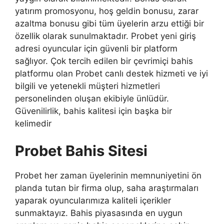
yatırım promosyonu, hoş geldin bonusu, zarar
azaltma bonusu gibi tüm üyelerin arzu ettiği bir
özellik olarak sunulmaktadır. Probet yeni giriş
adresi oyuncular için güvenli bir platform
sağlıyor. Çok tercih edilen bir çevrimiçi bahis
platformu olan Probet canlı destek hizmeti ve iyi
bilgili ve yetenekli müşteri hizmetleri
personelinden oluşan ekibiyle ünlüdür.
Güvenilirlik, bahis kalitesi için başka bir
kelimedir
Probet Bahis Sitesi
Probet her zaman üyelerinin memnuniyetini ön
planda tutan bir firma olup, saha araştırmaları
yaparak oyuncularımıza kaliteli içerikler
sunmaktayız. Bahis piyasasında en uygun