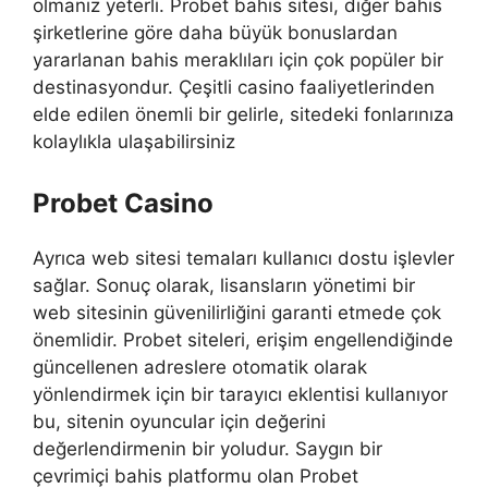
olmanız yeterli. Probet bahis sitesi, diğer bahis
şirketlerine göre daha büyük bonuslardan
yararlanan bahis meraklıları için çok popüler bir
destinasyondur. Çeşitli casino faaliyetlerinden
elde edilen önemli bir gelirle, sitedeki fonlarınıza
kolaylıkla ulaşabilirsiniz
Probet Casino
Ayrıca web sitesi temaları kullanıcı dostu işlevler
sağlar. Sonuç olarak, lisansların yönetimi bir
web sitesinin güvenilirliğini garanti etmede çok
önemlidir. Probet siteleri, erişim engellendiğinde
güncellenen adreslere otomatik olarak
yönlendirmek için bir tarayıcı eklentisi kullanıyor
bu, sitenin oyuncular için değerini
değerlendirmenin bir yoludur. Saygın bir
çevrimiçi bahis platformu olan Probet