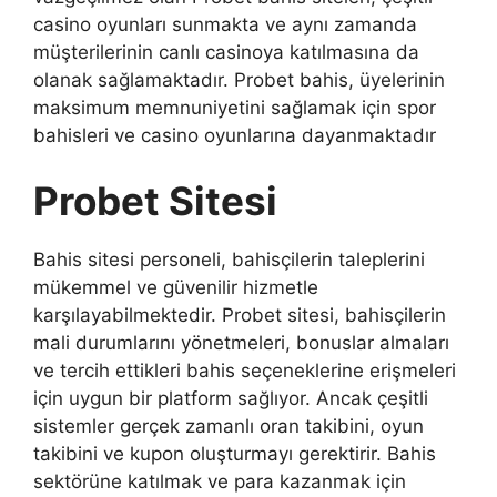
casino oyunları sunmakta ve aynı zamanda
müşterilerinin canlı casinoya katılmasına da
olanak sağlamaktadır. Probet bahis, üyelerinin
maksimum memnuniyetini sağlamak için spor
bahisleri ve casino oyunlarına dayanmaktadır
Probet Sitesi
Bahis sitesi personeli, bahisçilerin taleplerini
mükemmel ve güvenilir hizmetle
karşılayabilmektedir. Probet sitesi, bahisçilerin
mali durumlarını yönetmeleri, bonuslar almaları
ve tercih ettikleri bahis seçeneklerine erişmeleri
için uygun bir platform sağlıyor. Ancak çeşitli
sistemler gerçek zamanlı oran takibini, oyun
takibini ve kupon oluşturmayı gerektirir. Bahis
sektörüne katılmak ve para kazanmak için